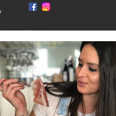
ì
PARTNER
CONTATTI
More...