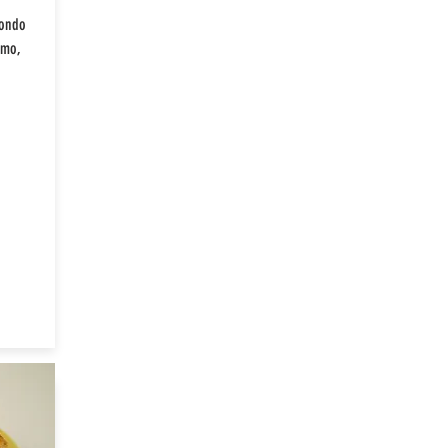
condo
rimo,